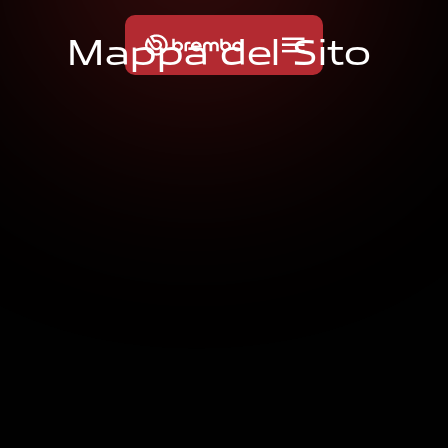
M
a
p
p
a
d
e
l
S
i
t
o