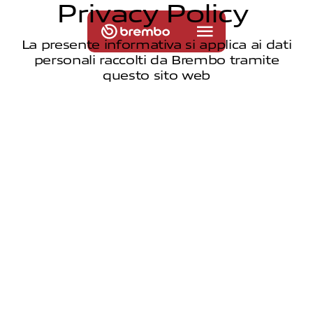
P
r
i
v
a
c
y
P
o
l
i
c
y
La presente informativa si applica ai dati
personali raccolti da Brembo tramite
questo sito web