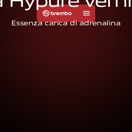
a
H
y
p
u
r
e
v
e
r
n
i
Essenza carica di adrenalina