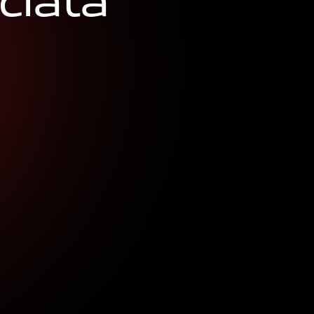
c
i
a
t
a