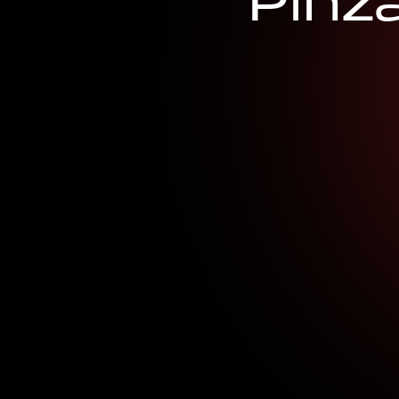
P
i
n
z