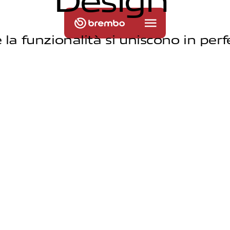
D
e
s
i
g
n
e la funzionalità si uniscono in per