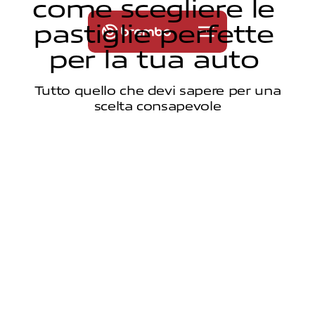
c
o
m
e
s
c
e
g
l
i
e
r
e
l
e
p
a
s
t
i
g
l
i
e
p
e
r
f
e
t
t
e
p
e
r
l
a
t
u
a
a
u
t
o
Tutto quello che devi sapere per una
scelta consapevole