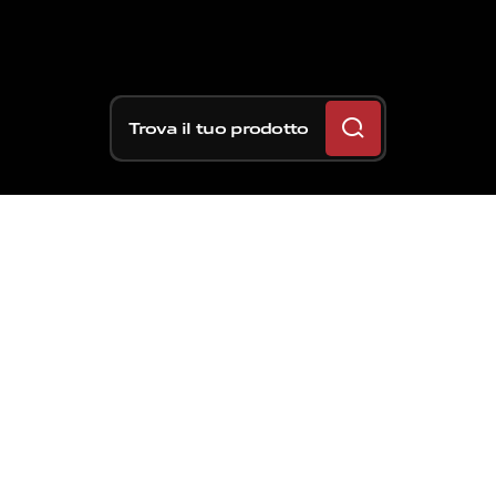
Trova il tuo prodotto
Il 2026 è l’anno zero della
Formula 1, complice una
rivoluzione regolamentare
che ha stravolto le
monoposto, sia
visivamente che in termini