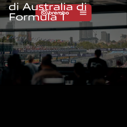
d
i
A
u
s
t
r
a
l
i
a
d
i
F
o
r
m
u
l
a
1