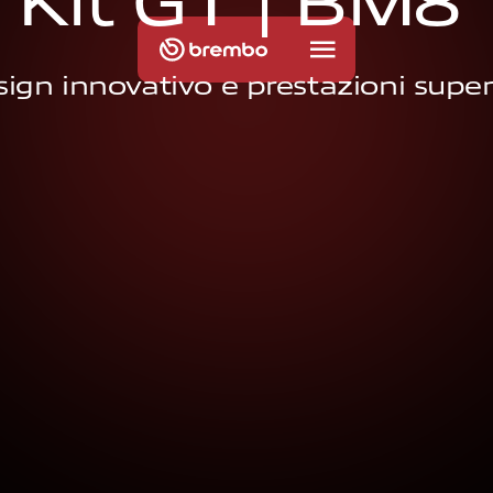
K
i
t
G
T
|
B
M
8
ign innovativo e prestazioni super