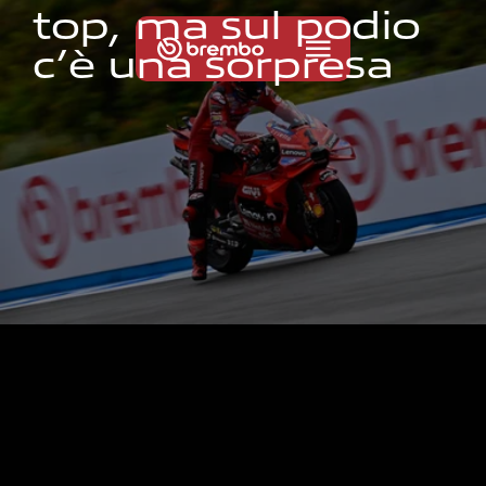
t
o
p
,
m
a
s
u
l
p
o
d
i
o
c
’
è
u
n
a
s
o
r
p
r
e
s
a