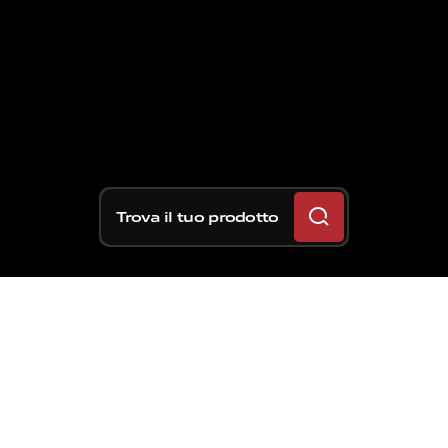
Trova il tuo prodotto
La Ducati come la Honda,
22 vittorie consecutive in
MotoGP. Ecco le strisce