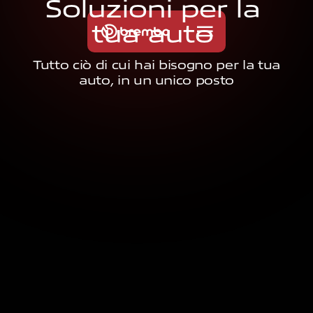
S
o
l
u
z
i
o
n
i
p
e
r
l
a
t
u
a
a
u
t
o
Tutto ciò di cui hai bisogno per la tua
auto, in un unico posto