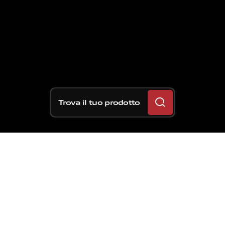
Trova il tuo prodotto
Spoke
Safety
si
aggiunge
al