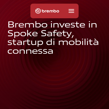
B
r
e
m
b
o
i
n
v
e
s
t
e
i
n
S
p
o
k
e
S
a
f
e
t
y
,
s
t
a
r
t
u
p
d
i
m
o
b
i
l
i
t
à
c
o
n
n
e
s
s
a