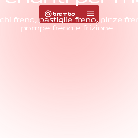
chi freno, pastiglie freno, pinze fr
pompe freno e frizione