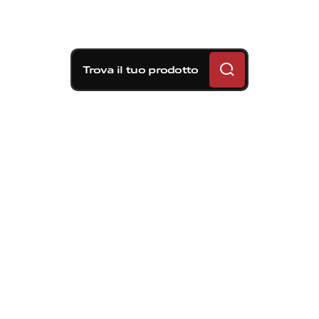
Trova il tuo prodotto
Il
nuovo
Brembo
Inspiration
Lab
entra
a
far
parte
del
network
globale
di
innovazione
digitale