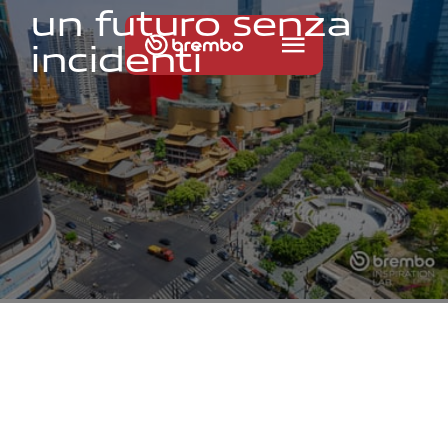
u
n
f
u
t
u
r
o
s
e
n
z
a
i
n
c
i
d
e
n
t
i