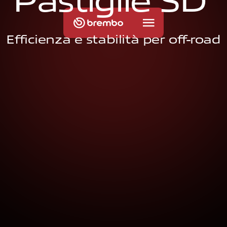
P
a
s
t
i
g
l
i
e
S
D
Efficienza e stabilità per off-road