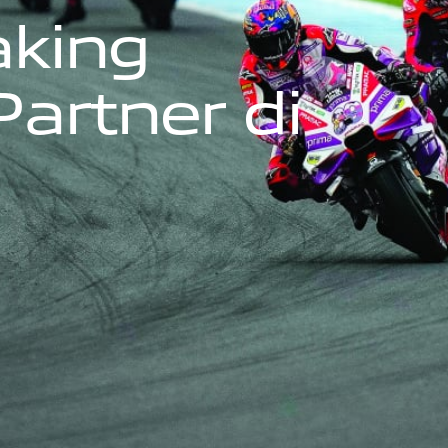
a
k
i
n
g
P
a
r
t
n
e
r
d
i