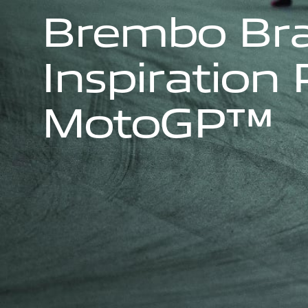
B
r
e
m
b
o
B
r
I
n
s
p
i
r
a
t
i
o
n
M
o
t
o
G
P
™