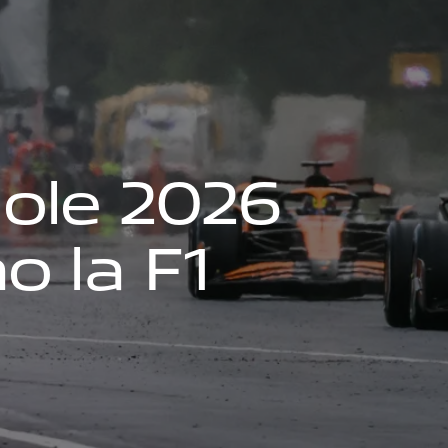
g
o
l
e
2
0
2
6
n
o
l
a
F
1