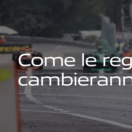
C
o
m
e
l
e
r
e
c
a
m
b
i
e
r
a
n