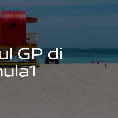
u
l
G
P
d
i
m
u
l
a
1