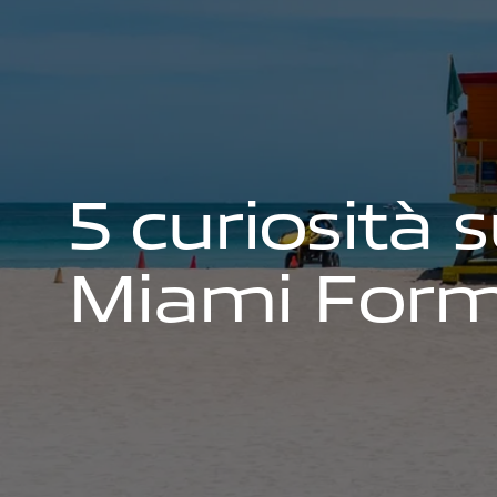
5
c
u
r
i
o
s
i
t
à
s
M
i
a
m
i
F
o
r