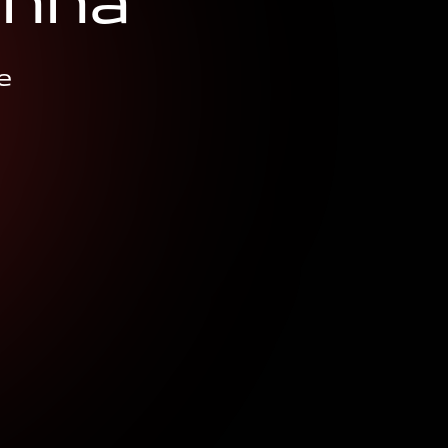
n
n
a
e