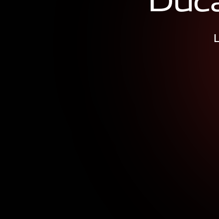
D
u
c