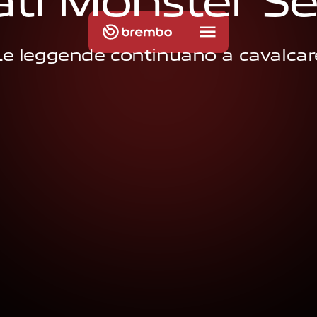
a
t
i
M
o
n
s
t
e
r
S
e
Le leggende continuano a cavalcar