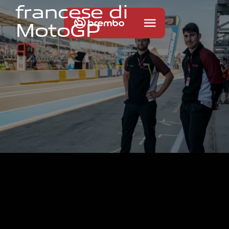
f
r
a
n
c
e
s
e
d
i
M
o
t
o
G
P