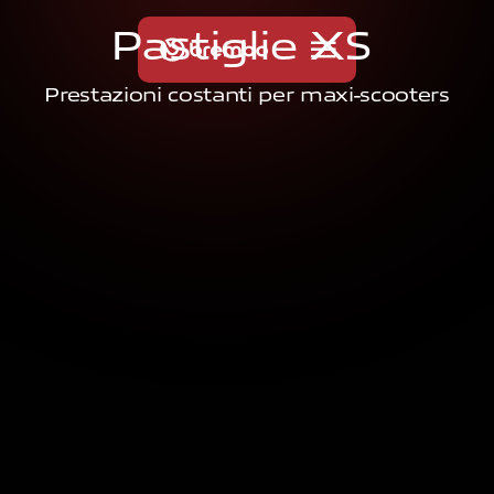
P
a
s
t
i
g
l
i
e
X
S
Prestazioni costanti per maxi-scooters