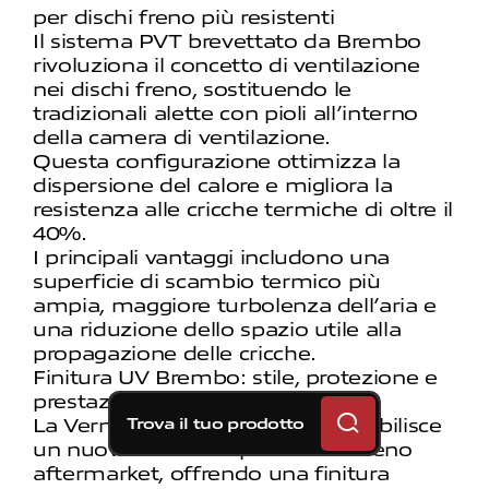
per dischi freno più resistenti
Il sistema PVT brevettato da Brembo
rivoluziona il concetto di ventilazione
nei dischi freno, sostituendo le
tradizionali alette con pioli all’interno
della camera di ventilazione.
Questa configurazione ottimizza la
dispersione del calore e migliora la
resistenza alle cricche termiche di oltre il
40%.
I principali vantaggi includono una
superficie di scambio termico più
ampia, maggiore turbolenza dell’aria e
una riduzione dello spazio utile alla
propagazione delle cricche.
Finitura UV Brembo: stile, protezione e
prestazioni elevate
Trova il tuo prodotto
La Verniciatura UV di Brembo stabilisce
un nuovo standard per i dischi freno
aftermarket, offrendo una finitura