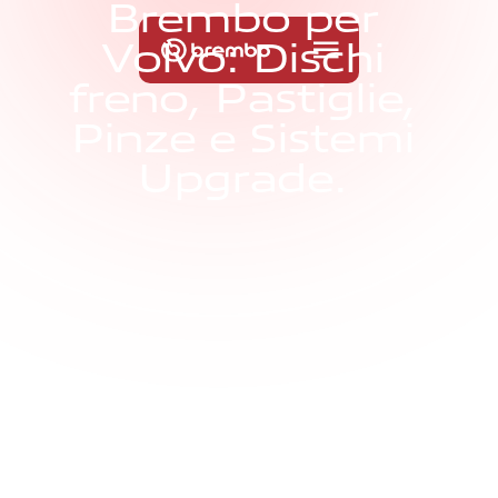
B
r
e
m
b
o
p
e
r
V
o
l
v
o
:
D
i
s
c
h
i
f
r
e
n
o
,
P
a
s
t
i
g
l
i
e
,
P
i
n
z
e
e
S
i
s
t
e
m
i
U
p
g
r
a
d
e
.