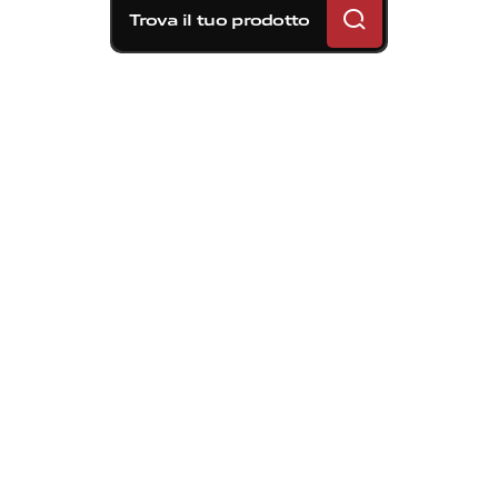
Trova il tuo prodotto
Nel
1986
la
pompa
freno
radiale
fece
la
sua
prima
apparizione
nella
classe
500cc,
rivelandosi
subito
un
elemento
decisivo
per