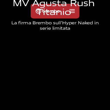
M
V
A
g
u
s
t
a
R
u
s
h
T
i
t
a
n
i
o
La firma Brembo sull'Hyper Naked in
serie limitata