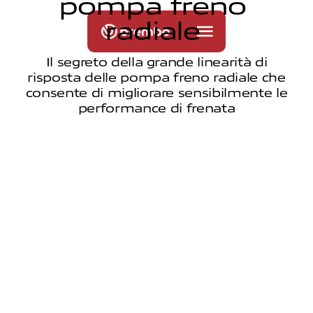
p
o
m
p
a
f
r
e
n
o
r
a
d
i
a
l
e
Il segreto della grande linearità di
risposta delle pompa freno radiale che
consente di migliorare sensibilmente le
performance di frenata