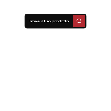
Trova il tuo prodotto
Nel 1985 Brembo depositò il primo
brevetto dell’idea destinata a
rivoluzionare i sistemi frenanti: la
pompa radiale. L’idea nasceva dal
Racing, dove i problemi di spazio
limitato sulle moto da gara imponevano
la ricerca esasperata di soluzioni meno
ingombranti.
Questo nuovo concetto migliora
sensibilmente l’ergonomia del pilota,
rendendone più efficace l’azione sulla