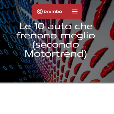
L
e
1
0
a
u
t
o
c
h
e
f
r
e
n
a
n
o
m
e
g
l
i
o
(
s
e
c
o
n
d
o
M
o
t
o
r
t
r
e
n
d
)