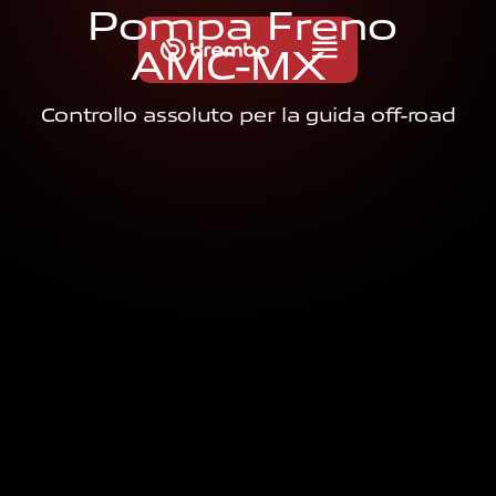
P
o
m
p
a
F
r
e
n
o
A
M
C
-
M
X
Controllo assoluto per la guida off-road