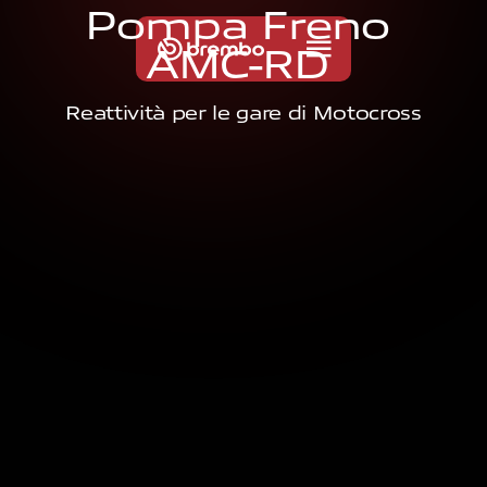
P
o
m
p
a
F
r
e
n
o
A
M
C
-
R
D
Reattività per le gare di Motocross