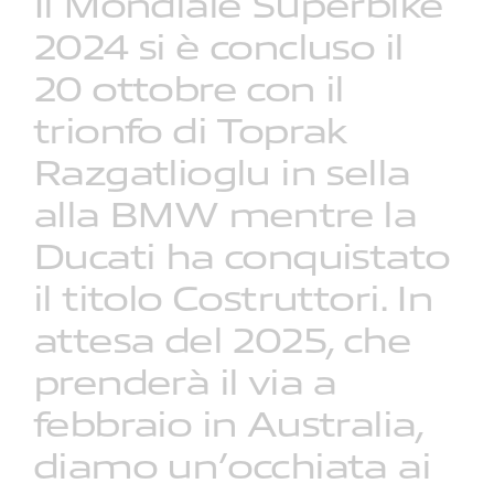
Il
Mondiale
Superbike
2024
si
è
concluso
il
20
ottobre
con
il
trionfo
di
Toprak
Razgatlioglu
in
sella
alla
BMW
mentre
la
Ducati
ha
conquistato
il
titolo
Costruttori.
In
attesa
del
2025,
che
prenderà
il
via
a
febbraio
in
Australia,
diamo
un’occhiata
ai