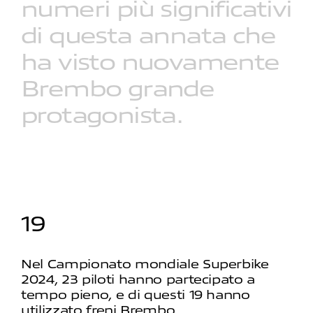
numeri
più
significativi
di
questa
annata
che
ha
visto
nuovamente
Brembo
grande
protagonista.
19
Nel Campionato mondiale Superbike
2024, 23 piloti hanno partecipato a
tempo pieno, e di questi 19 hanno
utilizzato freni Brembo.