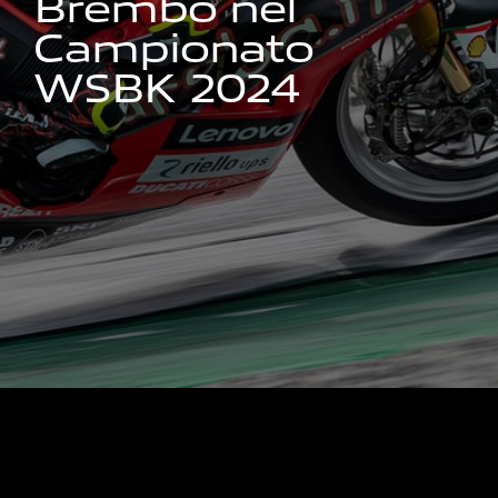
B
r
e
m
b
o
n
e
l
C
a
m
p
i
o
n
a
t
o
W
S
B
K
2
0
2
4