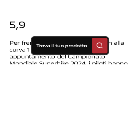
5,9
Per frenare da 315 km/h a 76 km/h alla
Trova il tuo prodotto
curva 1 di Estoril, penultimo
appuntamento del Campionato
Mondiale Superbike 2024, i piloti hanno
usato i freni per 5,9 secondi.