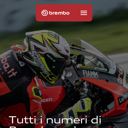
T
u
t
t
i
i
n
u
m
e
r
i
d
i