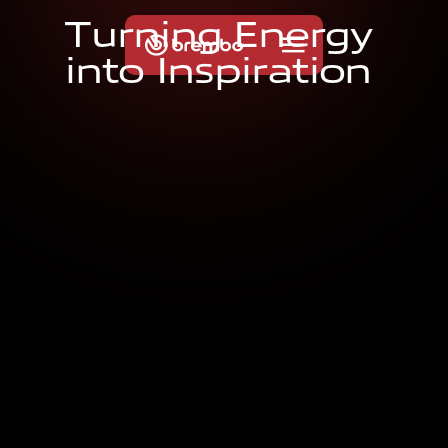
T
u
r
n
i
n
g
E
n
e
r
g
y
i
n
t
o
I
n
s
p
i
r
a
t
i
o
n