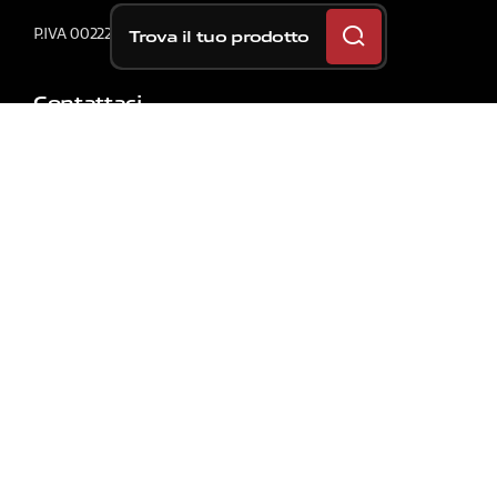
P.IVA 00222620163
Trova il tuo prodotto
Contattaci
SOLUZIONI
Per La Tua Auto
Per La Tua Moto
Per La Tua Bicicletta
Per Veicoli Commerciali
Primo Equipaggiamento Auto
Primo Equipaggiamento Moto
Racing Auto
Racing Moto