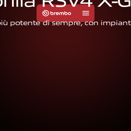
p
r
i
l
i
a
R
S
V
4
X
-
più potente
di sempre, con impian