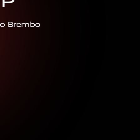
G
P
to Brembo