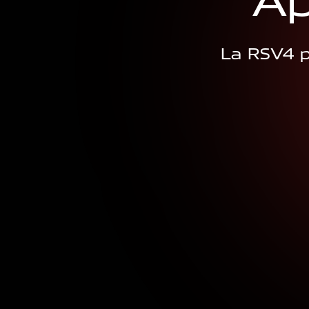
A
La RSV4 