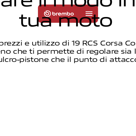
t
u
a
m
o
t
o
prezzi e utilizzo di 19 RCS Corsa Cor
o che ti permette di regolare sia 
ulcro-pistone che il punto di attacc