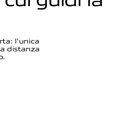
ta: l'unica
la distanza
o.