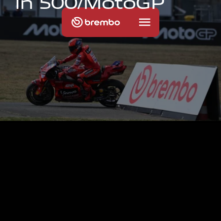
i
n
5
0
0
/
M
o
t
o
G
P