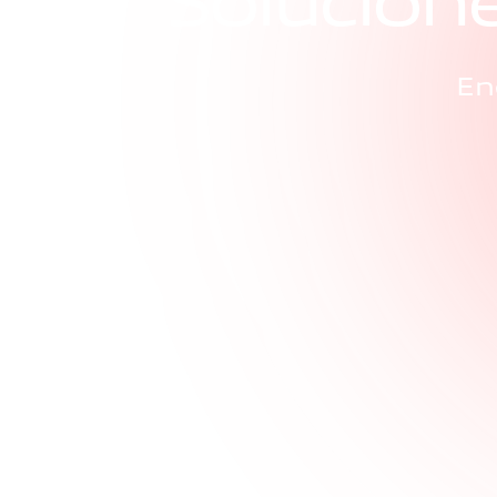
S
o
l
u
c
i
o
n
En