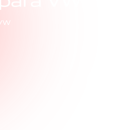
p
a
r
a
V
W
 VW