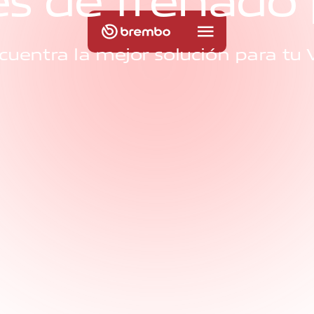
e
s
d
e
f
r
e
n
a
d
o
cuentra la mejor solución para tu