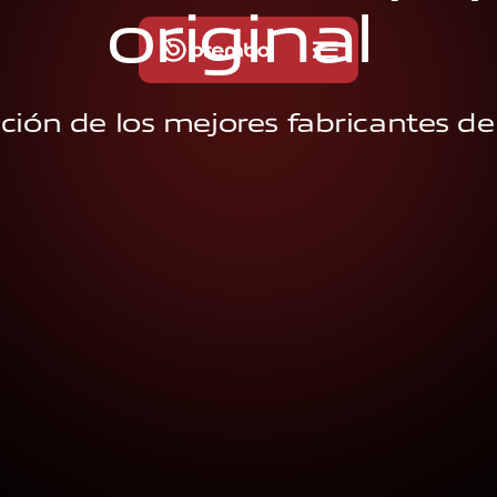
o
r
i
g
i
n
a
l
cción de los mejores fabricantes d