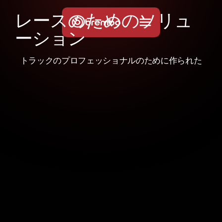
レ
ー
ス
の
た
め
の
ソ
リ
ュ
ー
シ
ョ
ン
トラックのプロフェッショナルのために作られた