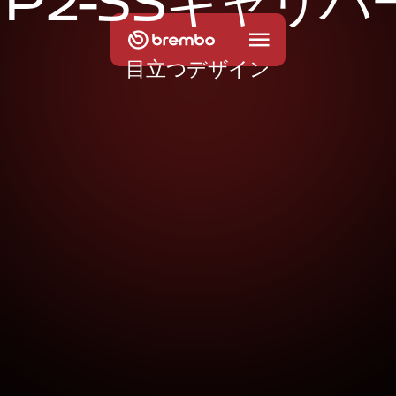
G
P
2
-
S
S
キ
ャ
リ
パ
目立つデザイン