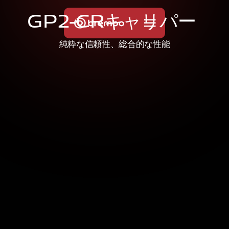
G
P
2
-
C
R
キ
ャ
リ
パ
ー
純粋な信頼性、総合的な性能