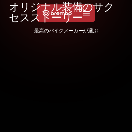
オ
リ
ジ
ナ
ル
装
備
の
サ
ク
セ
ス
ス
ト
ー
リ
ー
最高のバイクメーカーが選ぶ