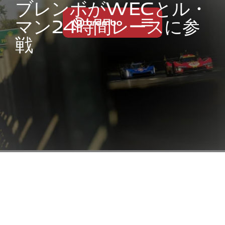
ブ
レ
ン
ボ
が
W
E
C
と
ル
・
マ
ン
2
4
時
間
レ
ー
ス
に
参
戦