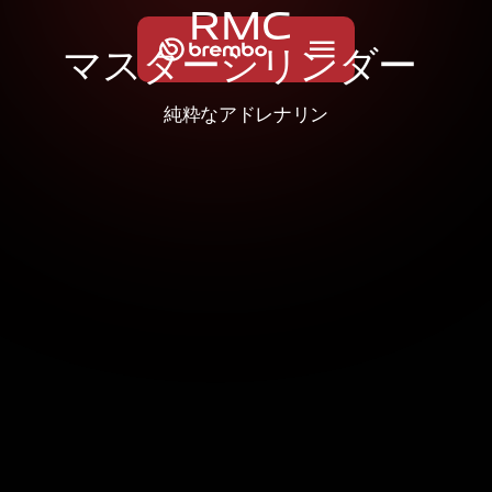
R
M
C
マ
ス
タ
ー
シ
リ
ン
ダ
ー
純粋なアドレナリン