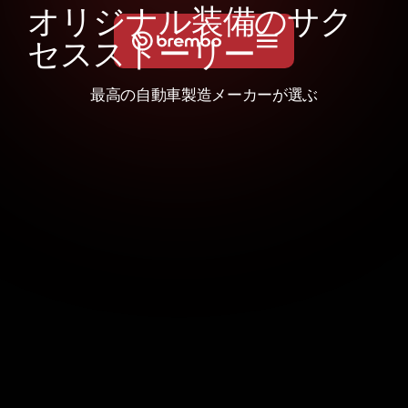
オ
リ
ジ
ナ
ル
装
備
の
サ
ク
セ
ス
ス
ト
ー
リ
ー
最高の自動車製造メーカーが選ぶ