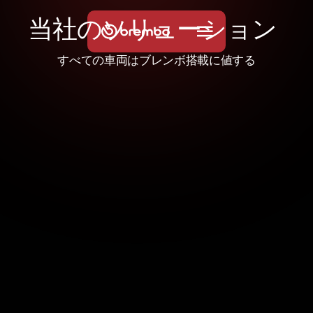
当
社
の
ソ
リ
ュ
ー
シ
ョ
ン
すべての車両はブレンボ搭載に値する