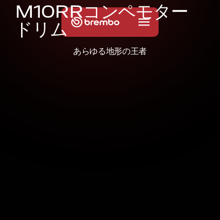
M
1
0
R
R
コ
ン
ペ
モ
タ
ー
ド
リ
ム
あらゆる地形の王者