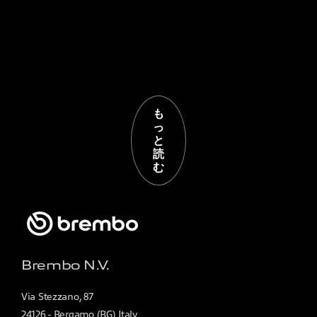
も
っ
と
読
む
Brembo N.V.
Via Stezzano, 87
24126 - Bergamo (BG) Italy