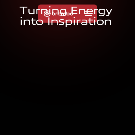
T
u
r
n
i
n
g
E
n
e
r
g
y
i
n
t
o
I
n
s
p
i
r
a
t
i
o
n