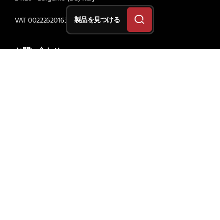
製品を見つける
VAT 00222620163
お問い合わせ
解決策
あなたの車のために
あなたのバイクのために
あなたのバイクのために
自転車
車の純正用
オ－トバイの純正用
レ－シングカ－用