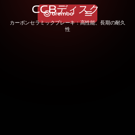
C
C
B
デ
ィ
ス
ク
カーボンセラミックブレーキ：高性能、長期の耐久
性