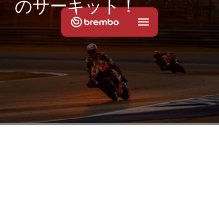
の
サ
ー
キ
ッ
ト
！