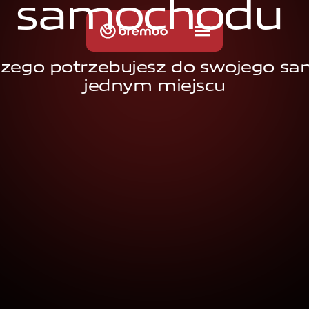
s
a
m
o
c
h
o
d
u
czego potrzebujesz do swojego s
jednym miejscu