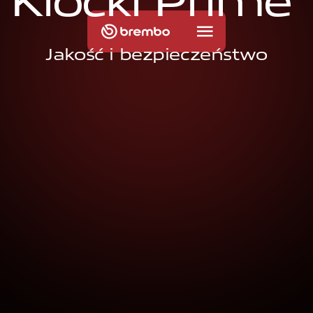
K
l
o
c
k
i
P
r
i
m
e
Jakość i bezpieczeństwo