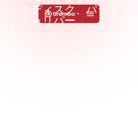
ー
キ
デ
ィ
ス
ク
、
パ
ッ
ド
、
キ
ャ
リ
パ
ー
高度なブレーキソリューションとアップグレードシ
ステム