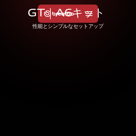
G
T
｜
A
6
キ
ッ
ト
性能とシンプルなセットアップ