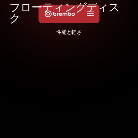
フ
ロ
ー
テ
ィ
ン
グ
デ
ィ
ス
ク
性能と軽さ